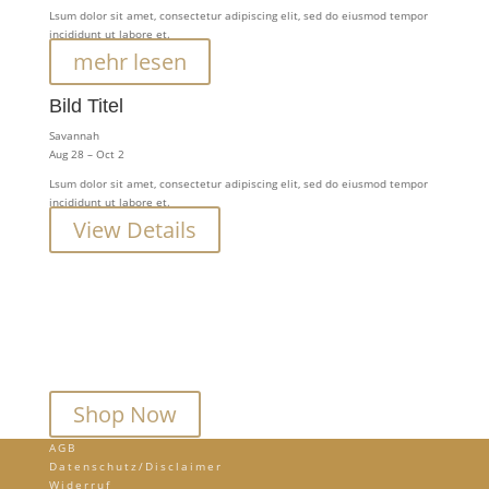
Lsum dolor sit amet, consectetur adipiscing elit, sed do eiusmod tempor
incididunt ut labore et.
mehr lesen
Bild Titel
Savannah
Aug 28 – Oct 2
Lsum dolor sit amet, consectetur adipiscing elit, sed do eiusmod tempor
incididunt ut labore et.
View Details
Lorem ipsum dolor sit amet, consectetur adipiscing elit, sed do eiusmod
tempor incididunt ut labore et dolore magna aliqua. Ut enim ad minim
veniam, quis nostrud exercitation ullamco laboris nisi ut aliquip ex eai
Shop Now
AGB
Datenschutz/Disclaimer
Widerruf