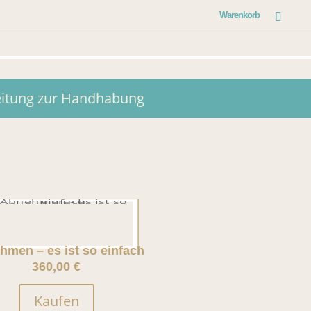
Warenkorb
eitung zur Handhabung
hmen – es ist so einfach
360,00 €
Kaufen