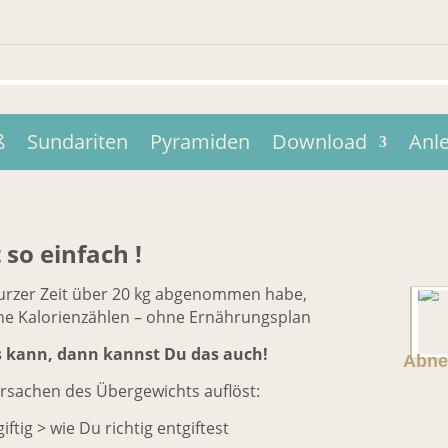
ß
Sundariten
Pyramiden
Download
Anl
so einfach !
 kurzer Zeit über 20 kg abgenommen habe,
ne Kalorienzählen – ohne Ernährungsplan
s kann, dann kannst Du das auch!
Abne
rsachen des Übergewichts auflöst:
iftig > wie Du richtig entgiftest